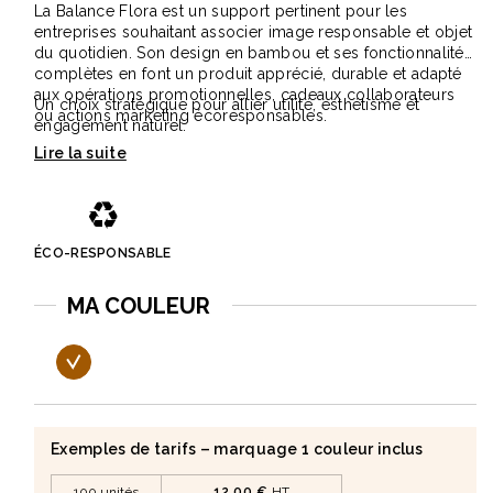
La Balance Flora est un support pertinent pour les
entreprises souhaitant associer image responsable et objet
du quotidien. Son design en bambou et ses fonctionnalités
complètes en font un produit apprécié, durable et adapté
aux opérations promotionnelles, cadeaux collaborateurs
Un choix stratégique pour allier utilité, esthétisme et
ou actions marketing écoresponsables.
engagement naturel.
♻️
ÉCO-RESPONSABLE
MA COULEUR
Exemples de tarifs – marquage 1 couleur inclus
100 unités
12,00 €
HT