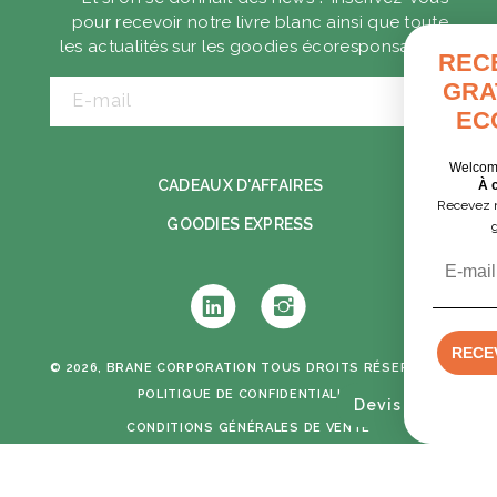
pour recevoir notre livre blanc ainsi que toute
les actualités sur les goodies écoresponsables.
RECEVEZ VOTRE GUI
GRATUIT DES GOODI
E-mail
ECORESPONSABLE
Welcome pack, séminaire, cadeaux client
CADEAUX D'AFFAIRES
À chaque contexte, ses solutions.
Recevez nos exemples concrets pour choisir
GOODIES EXPRESS
goodies utiles et responsables.
Email
Tumblr
Instagram
RECEVOIR LE GUIDE PDF GRATUI
© 2026, BRANE CORPORATION
TOUS DROITS RÉSERVÉS -
POLITIQUE DE CONFIDENTIALITÉ
Devis rapide
NON, MERCI
CONDITIONS GÉNÉRALES DE VENTE
MENTIONS LÉGALES
CRÉATION GRAPHIQUE & DÉVELOPPEMENT :
MIMETISM AGENCY