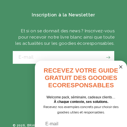
Inscription à la Newsletter
Et si on se donnait des news ? Inscrivez-vous
pour recevoir notre livre blanc ainsi que toute
les actualités sur les goodies écoresponsables.
E-mail
RECEVEZ VOTRE GUIDE
GRATUIT DES GOODIES
CADEAUX D'AFFAIRES
ECORESPONSABLES
GOODIES EXPRESS
Welcome pack, séminaire, cadeaux clients…
À chaque contexte, ses solutions.
Recevez nos exemples concrets pour choisir des
Tumblr
Instagram
goodies utiles et responsables.
Email
© 2026, BRANE CORPORATION
TOUS DROITS RÉSERVÉS -