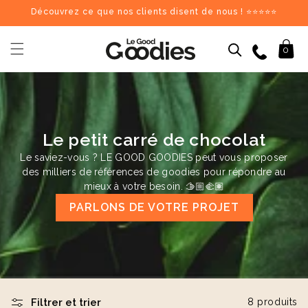
et
Découvrez ce que nos clients disent de nous ! ⭐⭐⭐⭐⭐
passer
au
contenu
09 84 69 62 17
Panier
0
Dernières recherches :
Supprimer tout
Recherches populaires
Le petit carré de chocolat
stylo
carnet
mug
gourde
totebag
gobelet
tour de cou
parapluie
chargeu
Goodies recommandés
Le saviez-vous ? LE GOOD GOODIES peut vous proposer
des milliers de références de goodies pour répondre au
mieux à votre besoin. 🫱🏼‍🫲🏽
♻️
♻️
PARLONS DE VOTRE PROJET
Filtrer et trier
8 produits