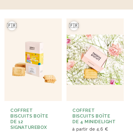
Éventail en bois naturel
Carnet A5 160 pages en
23cm Marjane
carton recyclé Lucien
à partir de
1,9 €
à partir de
2,1 €
🇫🇷
🇫🇷
COFFRET
COFFRET
BISCUITS BOÎTE
BISCUITS BOÎTE
DE 12
DE 4 MINIDELIGHT
SIGNATUREBOX
à partir de
4,6 €