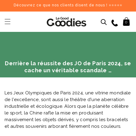
et
Découvrez ce que nos clients disent de nous ! ⭐⭐⭐⭐⭐
passer
au
contenu
09 84 69 62 17
Panier
0
Dernières recherches :
Supprimer tout
Recherches populaires
stylo
carnet
mug
gourde
totebag
gobelet
tour de cou
parapluie
chargeu
Derrière la réussite des JO de Paris 2024, se
Goodies recommandés
cache un véritable scandale …
♻️
♻️
Les Jeux Olympiques de Paris 2024, une vitrine mondiale
de l'excellence, sont aussi le théâtre d'une aberration
industrielle et écologique. Alors que la planète célèbre
le sport, la Chine rafle la mise en produisant
massivement les objets dérivés, y compris les bracelets
et autres souvenirs arborant fièrement nos couleurs.