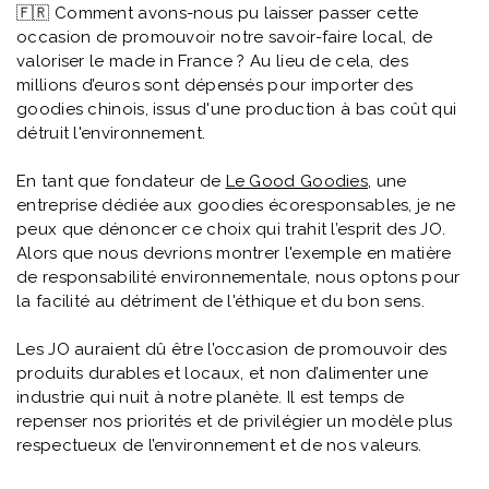
🇫🇷 Comment avons-nous pu laisser passer cette
occasion de promouvoir notre savoir-faire local, de
Éventail en bois naturel
Carnet A5 160 pages en
valoriser le made in France ? Au lieu de cela, des
23cm Marjane
carton recyclé Lucien
millions d’euros sont dépensés pour importer des
à partir de
1,9 €
à partir de
2,1 €
à partir de
Prix
3,20 €
à partir de
Prix
2,70 €
goodies chinois, issus d'une production à bas coût qui
promotionnel
promotionnel
détruit l'environnement.
En tant que fondateur de
Le Good Goodies
, une
entreprise dédiée aux goodies écoresponsables, je ne
peux que dénoncer ce choix qui trahit l’esprit des JO.
Alors que nous devrions montrer l'exemple en matière
de responsabilité environnementale, nous optons pour
la facilité au détriment de l'éthique et du bon sens.
Les JO auraient dû être l’occasion de promouvoir des
produits durables et locaux, et non d’alimenter une
industrie qui nuit à notre planète. Il est temps de
repenser nos priorités et de privilégier un modèle plus
respectueux de l’environnement et de nos valeurs.